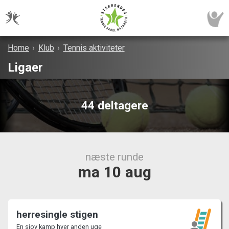
Home
›
Klub
›
Tennis aktiviteter
Ligaer
44 deltagere
næste runde
ma 10 aug
herresingle stigen
En sjov kamp hver anden uge