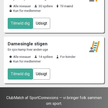
Alle niveauer
30 spillere
Til mænd
Kun for medlemmer
Tilmeld dig
Udsigt
Damesingle stigen
En sjov kamp hver anden uge
Alle niveauer
14 spillere
For kvinder
Kun for medlemmer
Tilmeld dig
Udsigt
ClubMatch af SportConnexions — vi bringer folk sammen
om sport.