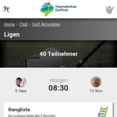
Home
›
Club
›
Golf Aktivitäten
Ligen
40 Teilnehmer
morgen
08:30
9. Hans
14. Nico
Rangliste
Ein lustiges Spiel alle 2 Wochen