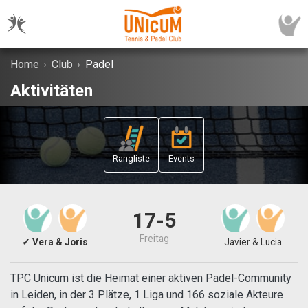
Home
›
Club
›
Padel
Aktivitäten
Rangliste
Events
17-5
Freitag
✓ Vera & Joris
Javier & Lucia
TPC Unicum ist die Heimat einer aktiven Padel-Community
in Leiden, in der 3 Plätze, 1 Liga und 166 soziale Akteure