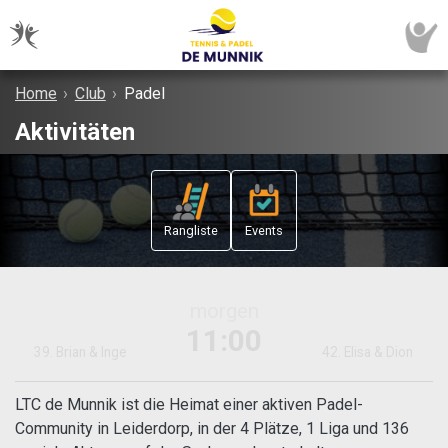
Home
›
Club
›
Padel
Aktivitäten
Rangliste
Events
morgen
11:00
39. Brian & Inge
42. Elisa & Dion
LTC de Munnik ist die Heimat einer aktiven Padel-
Community in Leiderdorp, in der 4 Plätze, 1 Liga und 136