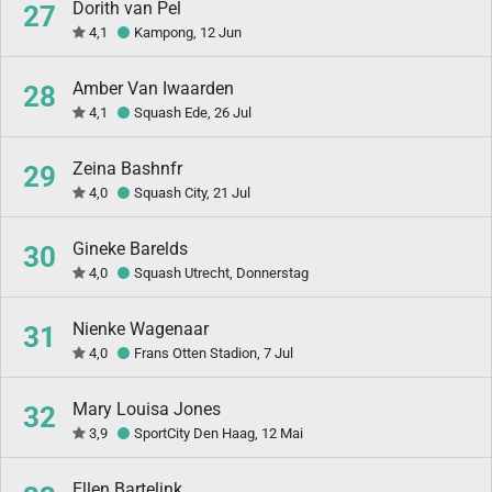
Dorith van Pel
27
4,1
Kampong, 12 Jun
Amber Van Iwaarden
28
4,1
Squash Ede, 26 Jul
Zeina Bashnfr
29
4,0
Squash City, 21 Jul
Gineke Barelds
30
4,0
Squash Utrecht, Donnerstag
Nienke Wagenaar
31
4,0
Frans Otten Stadion, 7 Jul
Mary Louisa Jones
32
3,9
SportCity Den Haag, 12 Mai
Ellen Bartelink