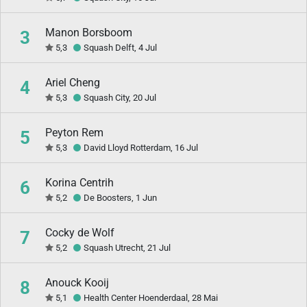
Manon Borsboom
3
5,3
Squash Delft, 4 Jul
Ariel Cheng
4
5,3
Squash City, 20 Jul
Peyton Rem
5
5,3
David Lloyd Rotterdam, 16 Jul
Korina Centrih
6
5,2
De Boosters, 1 Jun
Cocky de Wolf
7
5,2
Squash Utrecht, 21 Jul
Anouck Kooij
8
5,1
Health Center Hoenderdaal, 28 Mai