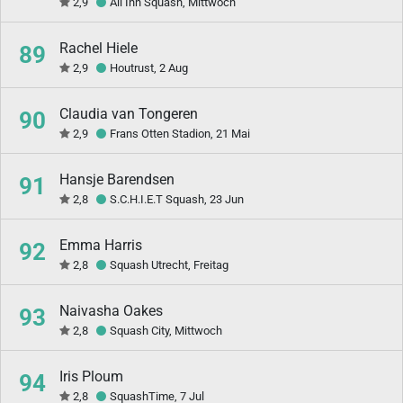
2,9
All Inn Squash, Mittwoch
Rachel Hiele
89
2,9
Houtrust, 2 Aug
Claudia van Tongeren
90
2,9
Frans Otten Stadion, 21 Mai
Hansje Barendsen
91
2,8
S.C.H.I.E.T Squash, 23 Jun
Emma Harris
92
2,8
Squash Utrecht, Freitag
Naivasha Oakes
93
2,8
Squash City, Mittwoch
Iris Ploum
94
2,8
SquashTime, 7 Jul