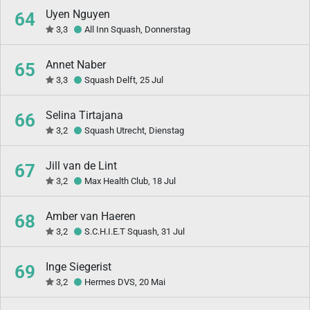
Uyen Nguyen
64
3,3
All Inn Squash, Donnerstag
Annet Naber
65
3,3
Squash Delft, 25 Jul
Selina Tirtajana
66
3,2
Squash Utrecht, Dienstag
Jill van de Lint
67
3,2
Max Health Club, 18 Jul
Amber van Haeren
68
3,2
S.C.H.I.E.T Squash, 31 Jul
Inge Siegerist
69
3,2
Hermes DVS, 20 Mai