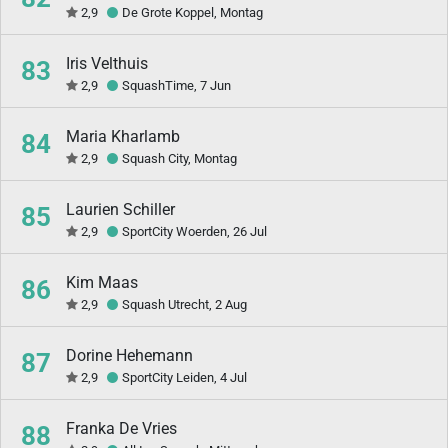
2,9
De Grote Koppel, Montag
Iris Velthuis
83
2,9
SquashTime, 7 Jun
Maria Kharlamb
84
2,9
Squash City, Montag
Laurien Schiller
85
2,9
SportCity Woerden, 26 Jul
Kim Maas
86
2,9
Squash Utrecht, 2 Aug
Dorine Hehemann
87
2,9
SportCity Leiden, 4 Jul
Franka De Vries
88