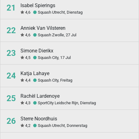
Isabel Spierings
21
4,6
Squash Utrecht, Dienstag
Anniek Van Vilsteren
22
4,6
Squash Zwolle, 27 Jul
Simone Dierikx
23
4,5
Squash City, 17 Jul
Katja Lahaye
24
4,4
Squash City, Freitag
Rachèl Lardenoye
25
4,3
SportCity Leidsche Rijn, Dienstag
Sterre Noordhuis
26
4,2
Squash Utrecht, Donnerstag