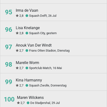
Irma de Vaan
95
2,8
Squash Delft, 26 Jul
Lisa Knelange
96
2,8
Squash City, gestern
Anouk Van Der Windt
97
2,7
Frans Otten Stadion, Dienstag
Marelle Worm
98
2,7
Sportclub Match, 16 Mai
Kina Harmanny
99
2,7
Squash Zwolle, Donnerstag
Maren Wilckens
100
2,7
De Stadjershal, 29 Jul