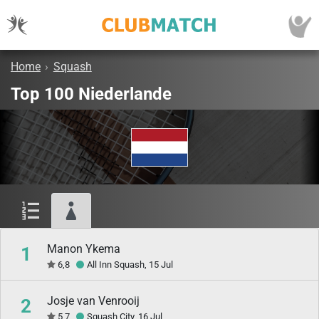
Home
›
Squash
Top 100 Niederlande
Manon Ykema
1
6,8
All Inn Squash, 15 Jul
Josje van Venrooij
2
5,7
Squash City, 16 Jul