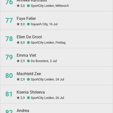
Anneke Karthaus
76
3,0
SportCity Leiden, Mittwoch
Faye Feller
77
3,0
Squash City, 16 Jul
Ellen De Groot
78
3,0
SportCity Leiden, Freitag
Emma Viet
79
2,9
De Boosters, 2 Jul
Machteld Zee
80
2,9
SportCity Leiden, 24 Jul
Ksenia Shileeva
81
2,9
SportCity Leiden, 26 Jul
Andrea
82