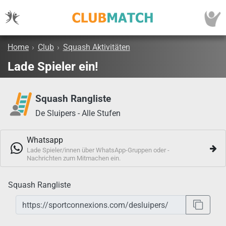
Home
›
Club
›
Squash Aktivitäten
Lade Spieler ein!
Squash Rangliste
De Sluipers - Alle Stufen
Whatsapp
Lade Spieler/innen über WhatsApp-Gruppen oder -
Nachrichten zum Mitmachen ein.
Squash Rangliste