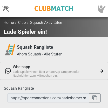
Home
›
Club
›
Squash Aktivitäten
Lade Spieler ein!
Squash Rangliste
Ahorn Squash - Alle Stufen
Whatsapp
Lade Spieler/innen über WhatsApp-Gruppen oder -
Nachrichten zum Mitmachen ein.
Squash Rangliste