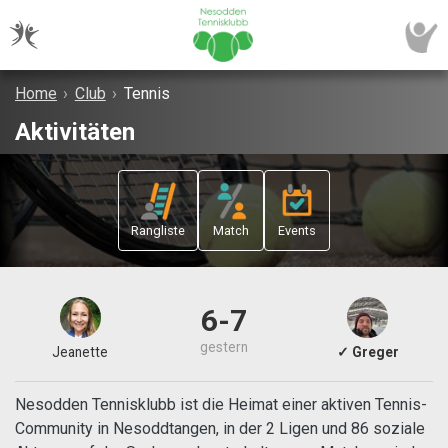
Home
›
Club
›
Tennis
Aktivitäten
Rangliste
Match
Events
6-7
gestern
Jeanette
✓ Greger
Nesodden Tennisklubb ist die Heimat einer aktiven Tennis-
Community in Nesoddtangen, in der 2 Ligen und 86 soziale