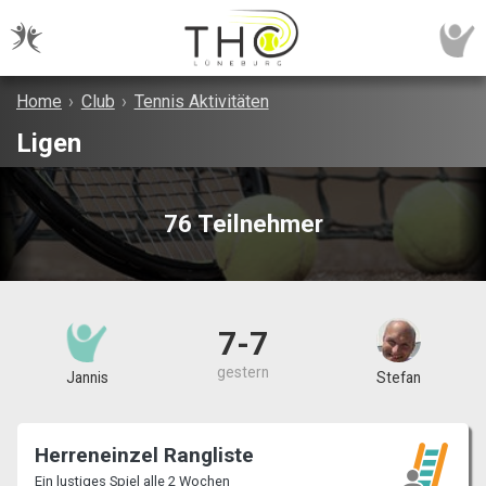
Home
›
Club
›
Tennis Aktivitäten
Ligen
76 Teilnehmer
7-7
gestern
Jannis
Stefan
Herreneinzel Rangliste
Ein lustiges Spiel alle 2 Wochen