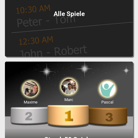
Alle Spiele
Marc
Maxime
Pascal