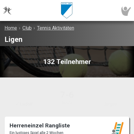
Home
›
Club
›
Tennis Aktivitäten
Ligen
132 Teilnehmer
7-6
heute
✓ Ludolf
Jorgen
Herreneinzel Rangliste
Ein lustiges Spiel alle 2 Wochen