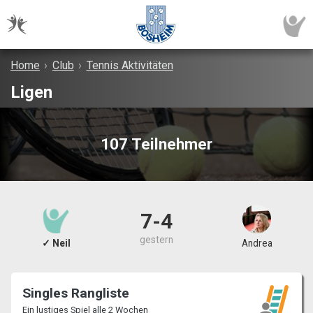
Home
›
Club
›
Tennis Aktivitäten
Ligen
107 Teilnehmer
7-4
gestern
✓ Neil
Andrea
Singles Rangliste
Ein lustiges Spiel alle 2 Wochen