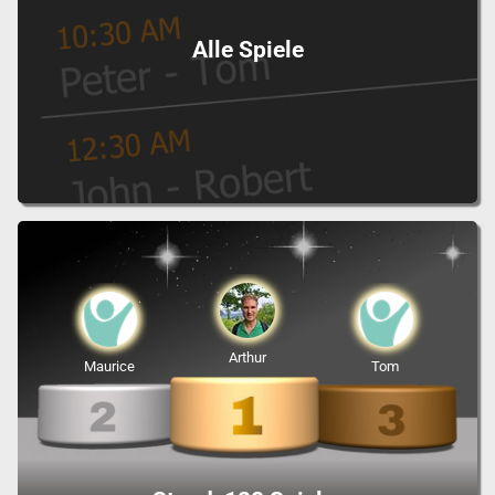
Alle Spiele
Arthur
Maurice
Tom