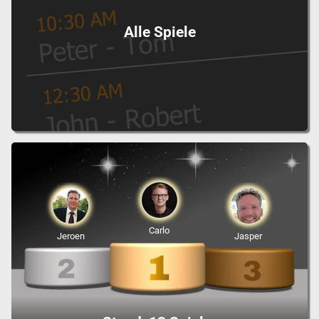
Alle Spiele
Carlo
Jeroen
Jasper