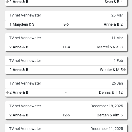
2
Anne & B
-
Sven & R
4
TV het Vennewater
25 Mar
1
Marjolein & S
8-6
Anne & B
2
TV het Vennewater
11 Mar
2
Anne & B
11-4
Marcel & Niel
8
TV het Vennewater
1 Feb
2
Anne & B
-
Wouter & M
5
TV het Vennewater
26 Jan
2
Anne & B
-
Dennis & T
12
TV het Vennewater
December 18, 2025
2
Anne & B
12-6
Gertjan & Kim
6
TV het Vennewater
December 11, 2025