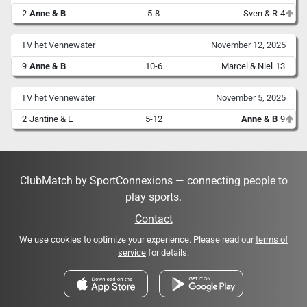
2
Anne & B
5-8
Sven & R
4
TV het Vennewater
November 12, 2025
9
Anne & B
10-6
Marcel & Niel
13
TV het Vennewater
November 5, 2025
2
Jantine & E
5-12
Anne & B
9
ClubMatch by SportConnexions — connecting people to
play sports.
Contact
We use cookies to optimize your experience. Please read our
terms of
service
for details.