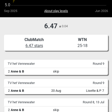
Sep 2025
About play levels
Jun 2026
6.47
▲
0.04
ClubMatch
WTN
6.47 stars
25-18
TV het Vennewater
Round 9
2
Anne & B
skip
TV het Vennewater
Round 9
2
Anne & B
20 Aug
Lisette & P
7
TV het Vennewater
Round 8, 13 Jul
2
Anne & B
skip