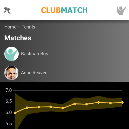
Home
›
Tennis
Matches
Bastiaan Bus
Anne Reuver