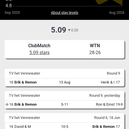
Sep 2025
About play levels
Aug 2026
5.09
▼
0.23
ClubMatch
WTN
5.09 stars
28-26
TV het Vennewater
Round 9
16
Erik & Remon
13 Aug
Henk & I
17
TV het Vennewater
Round 9, yesterday
16
Erik & Remon
5-11
Ron & Ernst
19
TV het Vennewater
Round 6, 18 Jun
16
David & M
10-5
Erik & Remon
17