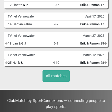
12
Lisette & P
10-5
Erik & Remon
17
TV het Vennewater
April 17, 2025
14
Gertjan & Kim
7-7
Erik & Remon
17
TV het Vennewater
March 27, 2025
18
Jan & G J
6-9
Erik & Remon
28
TV het Vennewater
March 12, 2025
25
Henk & I
4-10
Erik & Remon
28
All matches
ClubMatch by SportConnexions — connecting people to
play sports.