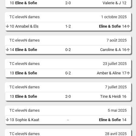
10
Eline & Sofie
2-0
Valerie & J
12
TC eleveN dames
1 octobre 2025
10
Annabel & Els
1-2
Eline & Sofie
14
TC eleveN dames
7 août 2025
14
Eline & Sofie
0-2
Caroline & A
16
TC eleveN dames
23 juillet 2025
13
Eline & Sofie
0-2
Amber & Aline
17
TC eleveN dames
7 juillet 2025
13
Eline & Sofie
2-0
Tine & Heidi
16
TC eleveN dames
5 mai 2025
13
Sophie & Kaat
-
Eline & Sofie
14
TC eleveN dames
28 avril 2025