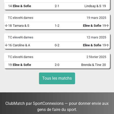
14
Eline & Sofie
2-1
Lindsay & S
19
TC eleveN dames
19 mars 2025
18
Tamara & S
1-2
Eline & Sofie
19
TC eleveN dames
12 mars 2025
16
Caroline & A
0-2
Eline & Sofie
19
TC eleveN dames
2 février 2025
19
Eline & Sofie
2-0
Brenda & Tine
20
Tous les matchs
ClubMatch par SportConnexions — pour donner envie aux
gens de faire du sport.