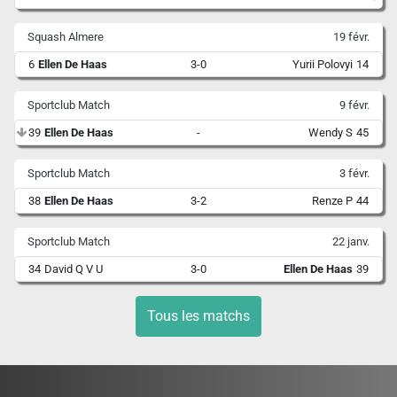
Squash Almere
19 févr.
6
Ellen De Haas
3-0
Yurii Polovyi
14
Sportclub Match
9 févr.
39
Ellen De Haas
-
Wendy S
45
Sportclub Match
3 févr.
38
Ellen De Haas
3-2
Renze P
44
Sportclub Match
22 janv.
34
David Q V U
3-0
Ellen De Haas
39
Tous les matchs