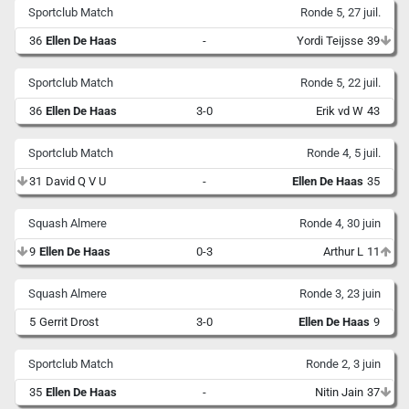
Sportclub Match
Ronde 5, 27 juil.
36
Ellen De Haas
-
Yordi Teijsse
39
Sportclub Match
Ronde 5, 22 juil.
36
Ellen De Haas
3-0
Erik vd W
43
Sportclub Match
Ronde 4, 5 juil.
31
David Q V U
-
Ellen De Haas
35
Squash Almere
Ronde 4, 30 juin
9
Ellen De Haas
0-3
Arthur L
11
Squash Almere
Ronde 3, 23 juin
5
Gerrit Drost
3-0
Ellen De Haas
9
Sportclub Match
Ronde 2, 3 juin
35
Ellen De Haas
-
Nitin Jain
37