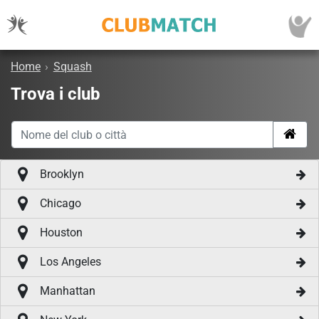
Home
›
Squash
Trova i club
Brooklyn
Chicago
Houston
Los Angeles
Manhattan