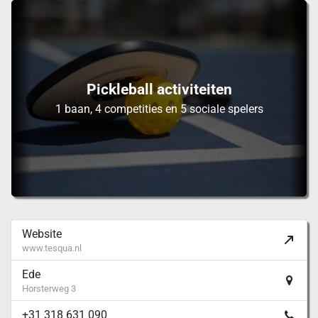
Pickleball activiteiten
1 baan, 4 competities en 5 sociale spelers
Website
www.tesqua.nl
Ede
Horsterweg 3
+31 318 631 090