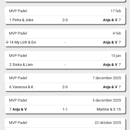
MVP Padel
17 feb
1
Petra & Joke
2-0
Anja & V
7
MVP Padel
4 feb
14
My Linh & Evi
-
Anja & V
7
MVP Padel
15 jan
2
Siska & Lien
-
Anja & V
7
MVP Padel
7 december 2025
6
Vanessa & K
2-0
Anja & V
7
MVP Padel
5 december 2025
7
Anja & V
1-1
Martine & S
15
MVP Padel
22 oktober 2025