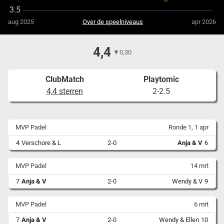
aug 2025
Over de speelniveaus
apr 2026
4,4
▼
0,30
ClubMatch
Playtomic
4,4 sterren
2-2.5
MVP Padel
Ronde 1, 1 apr
4
Verschore & L
2-0
Anja & V
6
MVP Padel
14 mrt
7
Anja & V
2-0
Wendy & V
9
MVP Padel
6 mrt
7
Anja & V
2-0
Wendy & Ellen
10