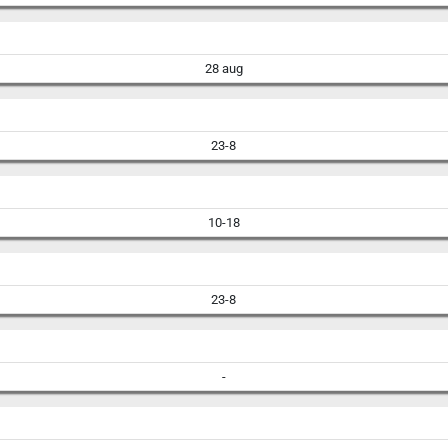
28 aug
23-8
10-18
23-8
-