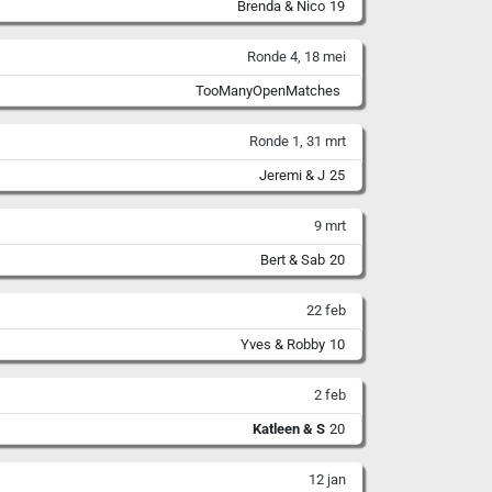
Brenda & Nico
19
Ronde 4, 18 mei
TooManyOpenMatches
Ronde 1, 31 mrt
Jeremi & J
25
9 mrt
Bert & Sab
20
22 feb
Yves & Robby
10
2 feb
Katleen & S
20
12 jan