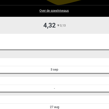
Over de speelniveaus
4,32
▼
0,13
3 sep
-
27 aug