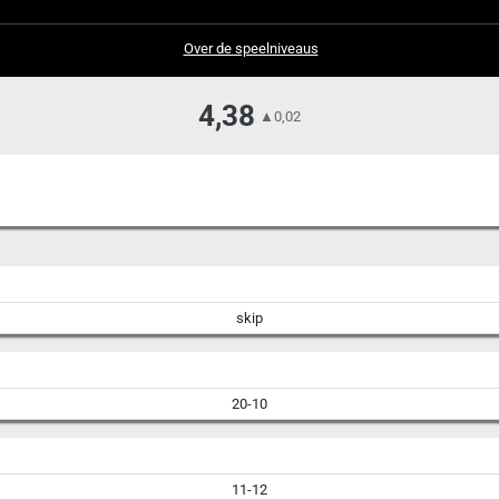
Over de speelniveaus
4,38
▲
0,02
skip
20-10
11-12