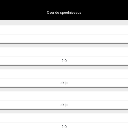
Over de speelniveaus
-
2-0
skip
skip
2-0