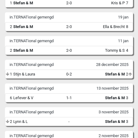
1
Stefan & M
2-0
Kris & P
7
in.TERNATional gemengd
19 jan
2
Stefan & M
2-0
Ella & Brecht
8
in.TERNATional gemengd
11 jan
2
Stefan & M
2-0
Tommy & S
4
in.TERNATional gemengd
28 december 2025
1
Stijn & Laura
0-2
Stefan & M
2
in.TERNATional gemengd
13 november 2025
6
Lefever & V
1-1
Stefan & M
3
in.TERNATional gemengd
3 november 2025
2
Lynn & L
-
Stefan & M
3
in.TERNATional gemengd
2 november 2025