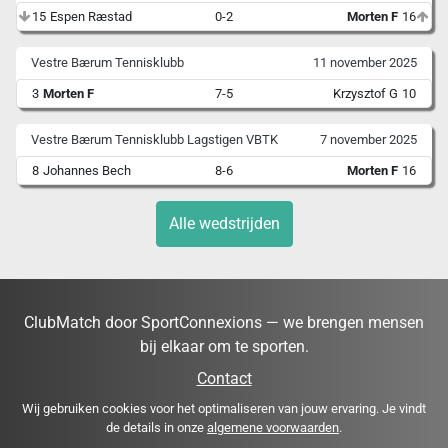
15
Espen Ræstad
0-2
Morten F
16
Vestre Bærum Tennisklubb
11 november 2025
3
Morten F
7-5
Krzysztof G
10
Vestre Bærum Tennisklubb Lagstigen VBTK
7 november 2025
8
Johannes Bech
8-6
Morten F
16
Alle wedstrijden
ClubMatch door SportConnexions — we brengen mensen
bij elkaar om te sporten.
Contact
Wij gebruiken cookies voor het optimaliseren van jouw ervaring. Je vindt
de details in onze
algemene voorwaarden
.