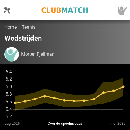
Home
›
Tennis
Wedstrijden
Morten Fjellman
aug 2025
Over de speelniveaus
mei 2026