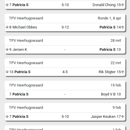
7
Patricia S
5-10
Donald Chong
15
TPV Heerhugowaard
Ronde 1, 8 apr
8
Michael Obbes
3-12
Patricia S
14
TPV Heerhugowaard
28 mrt
9
Jeroen K
-
Patricia S
13
TPV Heerhugowaard
22 mrt
13
Patricia S
4-5
Rik Stigter
15
TPV Heerhugowaard
15 feb
7
Patricia S
-
Boyd V B
13
TPV Heerhugowaard
9 feb
7
Patricia S
5-10
Jasper Keuken
17
TPV Heerhugowaard
1 feb