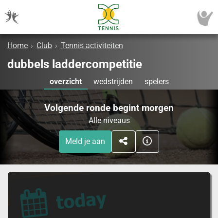
Home
›
Club
›
Tennis activiteiten
dubbels laddercompetitie
overzicht
wedstrijden
spelers
Volgende ronde begint morgen
Alle niveaus
Meld je aan