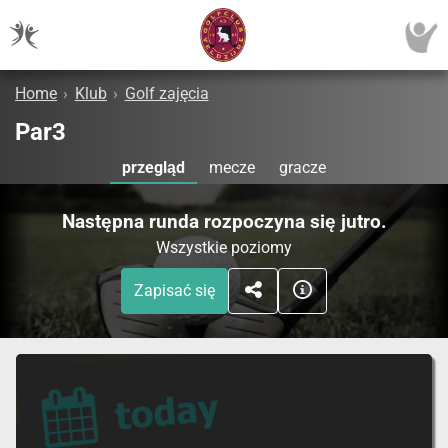
Home
›
Klub
›
Golf zajęcia
Par3
przegląd
mecze
gracze
Następna runda rozpoczyna się jutro.
Wszystkie poziomy
Zapisać się