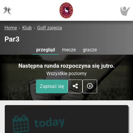
Home
›
Klub
›
Golf zajęcia
Par3
przegląd
mecze
gracze
Następna runda rozpoczyna się jutro.
Wszystkie poziomy
Zapisać się