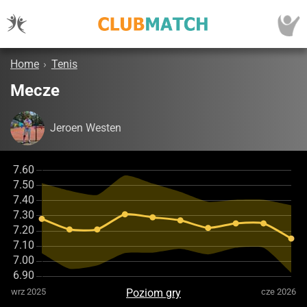
Home
›
Tenis
Mecze
Jeroen Westen
wrz 2025
Poziom gry
cze 2026