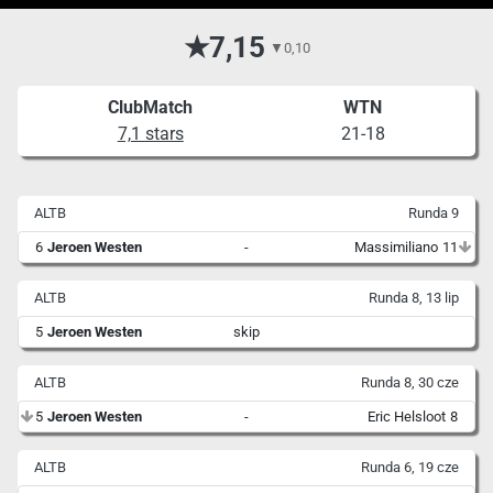
★7,15
▼
0,10
ClubMatch
WTN
7,1 stars
21-18
ALTB
Runda 9
6
Jeroen Westen
-
Massimiliano
11
ALTB
Runda 8, 13 lip
5
Jeroen Westen
skip
ALTB
Runda 8, 30 cze
5
Jeroen Westen
-
Eric Helsloot
8
ALTB
Runda 6, 19 cze