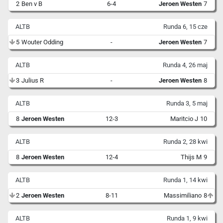
2
Ben v B
6-4
Jeroen Westen
7
ALTB
Runda 6, 15 cze
5
Wouter Odding
-
Jeroen Westen
7
ALTB
Runda 4, 26 maj
3
Julius R
-
Jeroen Westen
8
ALTB
Runda 3, 5 maj
8
Jeroen Westen
12-3
Maritcio J
10
ALTB
Runda 2, 28 kwi
8
Jeroen Westen
12-4
Thijs M
9
ALTB
Runda 1, 14 kwi
2
Jeroen Westen
8-11
Massimiliano
8
ALTB
Runda 1, 9 kwi