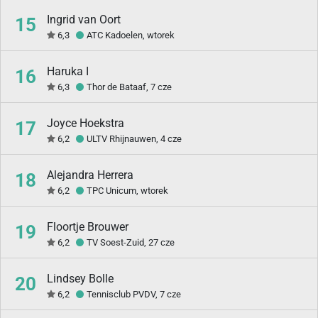
Ingrid van Oort
15
6,3
ATC Kadoelen, wtorek
Haruka I
16
6,3
Thor de Bataaf, 7 cze
Joyce Hoekstra
17
6,2
ULTV Rhijnauwen, 4 cze
Alejandra Herrera
18
6,2
TPC Unicum, wtorek
Floortje Brouwer
19
6,2
TV Soest-Zuid, 27 cze
Lindsey Bolle
20
6,2
Tennisclub PVDV, 7 cze