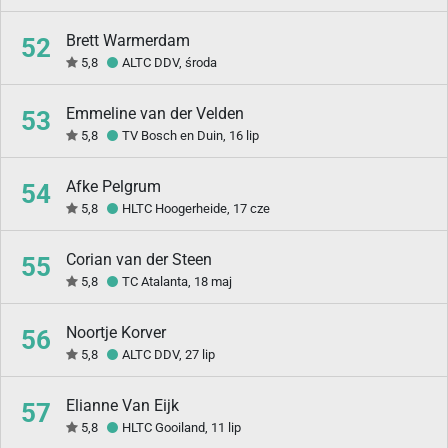
Brett Warmerdam
52
5,8
ALTC DDV, środa
Emmeline van der Velden
53
5,8
TV Bosch en Duin, 16 lip
Afke Pelgrum
54
5,8
HLTC Hoogerheide, 17 cze
Corian van der Steen
55
5,8
TC Atalanta, 18 maj
Noortje Korver
56
5,8
ALTC DDV, 27 lip
Elianne Van Eijk
57
5,8
HLTC Gooiland, 11 lip