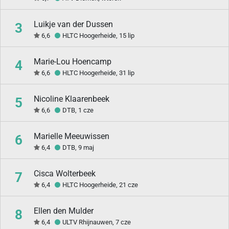
Luikje van der Dussen
3
6,6
HLTC Hoogerheide, 15 lip
Marie-Lou Hoencamp
4
6,6
HLTC Hoogerheide, 31 lip
Nicoline Klaarenbeek
5
6,6
DTB, 1 cze
Marielle Meeuwissen
6
6,4
DTB, 9 maj
Cisca Wolterbeek
7
6,4
HLTC Hoogerheide, 21 cze
Ellen den Mulder
8
6,4
ULTV Rhijnauwen, 7 cze