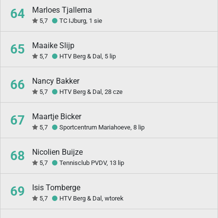
Marloes Tjallema
64
5,7
TC IJburg, 1 sie
Maaike Slijp
65
5,7
HTV Berg & Dal, 5 lip
Nancy Bakker
66
5,7
HTV Berg & Dal, 28 cze
Maartje Bicker
67
5,7
Sportcentrum Mariahoeve, 8 lip
Nicolien Buijze
68
5,7
Tennisclub PVDV, 13 lip
Isis Tomberge
69
5,7
HTV Berg & Dal, wtorek