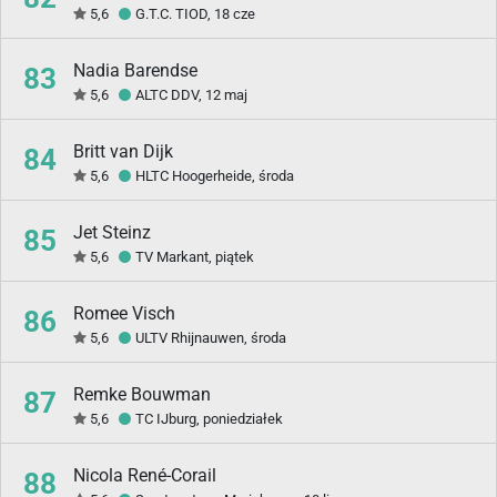
5,6
G.T.C. TIOD, 18 cze
Nadia Barendse
83
5,6
ALTC DDV, 12 maj
Britt van Dijk
84
5,6
HLTC Hoogerheide, środa
Jet Steinz
85
5,6
TV Markant, piątek
Romee Visch
86
5,6
ULTV Rhijnauwen, środa
Remke Bouwman
87
5,6
TC IJburg, poniedziałek
Nicola René-Corail
88