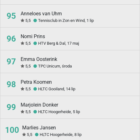
Anneloes van Uhm
95
5,5
Tennisclub in Zon en Wind, 1 lip
Nomi Prins
96
5,5
HTV Berg & Dal, 17 maj
Emma Oosterink
97
5,5
TPC Unicum, środa
Petra Koomen
98
5,5
HLTC Gooiland, 14 lip
Marjolein Donker
99
5,5
HLTC Hoogerheide, 5 lip
Marlies Jansen
100
5,5
HLTC Hoogerheide, 8 lip