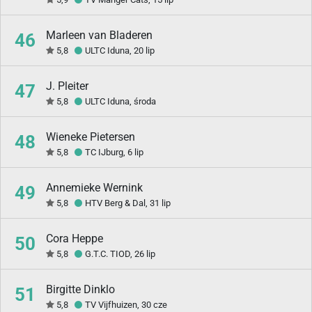
Marleen van Bladeren
46
5,8
ULTC Iduna, 20 lip
J. Pleiter
47
5,8
ULTC Iduna, środa
Wieneke Pietersen
48
5,8
TC IJburg, 6 lip
Annemieke Wernink
49
5,8
HTV Berg & Dal, 31 lip
Cora Heppe
50
5,8
G.T.C. TIOD, 26 lip
Birgitte Dinklo
51
5,8
TV Vijfhuizen, 30 cze