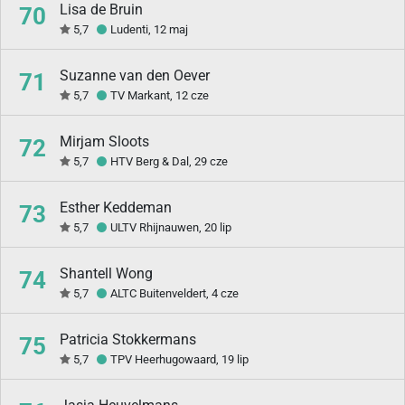
Lisa de Bruin
70
5,7
Ludenti, 12 maj
Suzanne van den Oever
71
5,7
TV Markant, 12 cze
Mirjam Sloots
72
5,7
HTV Berg & Dal, 29 cze
Esther Keddeman
73
5,7
ULTV Rhijnauwen, 20 lip
Shantell Wong
74
5,7
ALTC Buitenveldert, 4 cze
Patricia Stokkermans
75
5,7
TPV Heerhugowaard, 19 lip