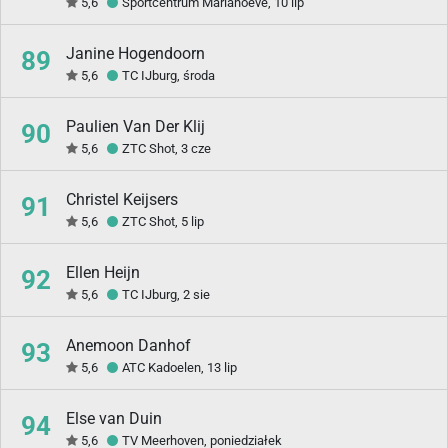
5,6
Sportcentrum Mariahoeve, 10 lip
Janine Hogendoorn
89
5,6
TC IJburg, środa
Paulien Van Der Klij
90
5,6
ZTC Shot, 3 cze
Christel Keijsers
91
5,6
ZTC Shot, 5 lip
Ellen Heijn
92
5,6
TC IJburg, 2 sie
Anemoon Danhof
93
5,6
ATC Kadoelen, 13 lip
Else van Duin
94
5,6
TV Meerhoven, poniedziałek