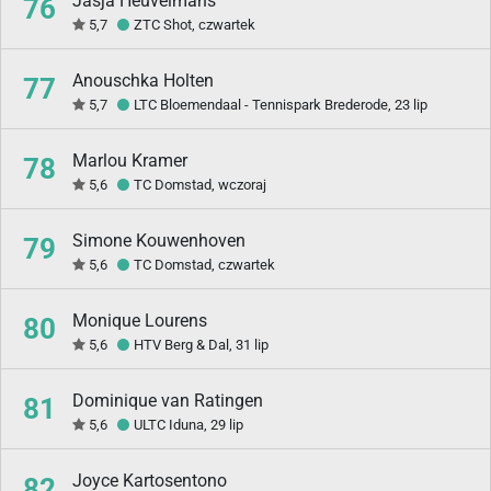
Jasja Heuvelmans
76
5,7
ZTC Shot, czwartek
Anouschka Holten
77
5,7
LTC Bloemendaal - Tennispark Brederode, 23 lip
Marlou Kramer
78
5,6
TC Domstad, wczoraj
Simone Kouwenhoven
79
5,6
TC Domstad, czwartek
Monique Lourens
80
5,6
HTV Berg & Dal, 31 lip
Dominique van Ratingen
81
5,6
ULTC Iduna, 29 lip
Joyce Kartosentono
82