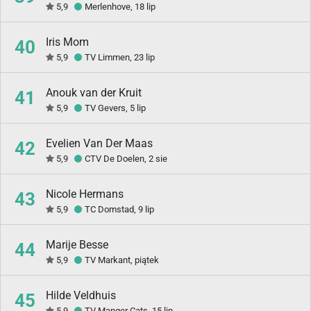
5,9
Merlenhove, 18 lip
Iris Mom
40
5,9
TV Limmen, 23 lip
Anouk van der Kruit
41
5,9
TV Gevers, 5 lip
Evelien Van Der Maas
42
5,9
CTV De Doelen, 2 sie
Nicole Hermans
43
5,9
TC Domstad, 9 lip
Marije Besse
44
5,9
TV Markant, piątek
Hilde Veldhuis
45
5,9
TV Manger Cats, 15 lip