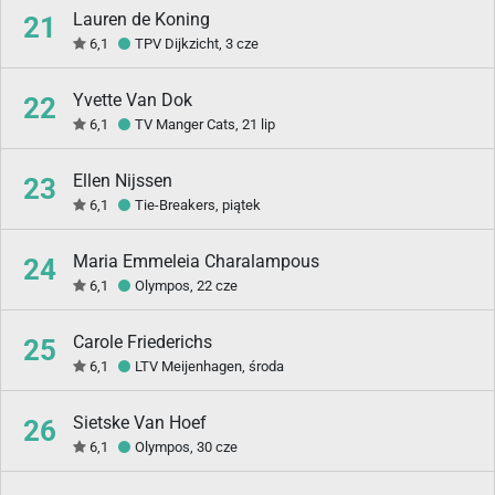
Lauren de Koning
21
6,1
TPV Dijkzicht, 3 cze
Yvette Van Dok
22
6,1
TV Manger Cats, 21 lip
Ellen Nijssen
23
6,1
Tie-Breakers, piątek
Maria Emmeleia Charalampous
24
6,1
Olympos, 22 cze
Carole Friederichs
25
6,1
LTV Meijenhagen, środa
Sietske Van Hoef
26
6,1
Olympos, 30 cze