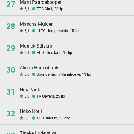
Marti Paardekooper
27
6,1
ZTC Shot, 23 lip
Mascha Mulder
28
6,1
HLTC Hoogerheide, 15 lip
Moniek Stijvers
29
6,1
HLTC Gooiland, 15 lip
Alison Hagenbuch
30
6,0
Sportcentrum Mariahoeve, 11 lip
Nina Vink
31
6,0
TV Gevers, 23 lip
Hoko Horii
32
6,0
TPC Unicum, 20 cze
Tineke Lodewijks