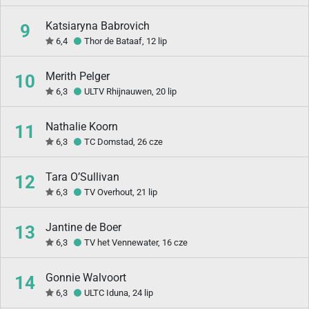
Katsiaryna Babrovich
9
6,4
Thor de Bataaf, 12 lip
Merith Pelger
10
6,3
ULTV Rhijnauwen, 20 lip
Nathalie Koorn
11
6,3
TC Domstad, 26 cze
Tara O’Sullivan
12
6,3
TV Overhout, 21 lip
Jantine de Boer
13
6,3
TV het Vennewater, 16 cze
Gonnie Walvoort
14
6,3
ULTC Iduna, 24 lip