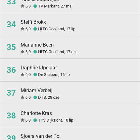
33
6,0
TV Markant, 27 maj
Steffi Brokx
34
6,0
HLTC Gooiland, 17 lip
Marianne Been
35
6,0
HLTC Gooiland, 17 cze
Daphne IJpelaar
36
6,0
De Sluipers, 16 lip
Miriam Verbeij
37
6,0
DTB, 28 cze
Charlotte Kras
38
6,0
TPV Dijkzicht, 10 lip
Sjoera van der Pol
39