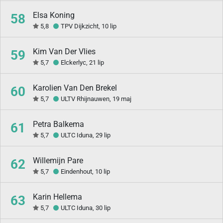
Elsa Koning
58
5,8
TPV Dijkzicht, 10 lip
Kim Van Der Vlies
59
5,7
Elckerlyc, 21 lip
Karolien Van Den Brekel
60
5,7
ULTV Rhijnauwen, 19 maj
Petra Balkema
61
5,7
ULTC Iduna, 29 lip
Willemijn Pare
62
5,7
Eindenhout, 10 lip
Karin Hellema
63
5,7
ULTC Iduna, 30 lip