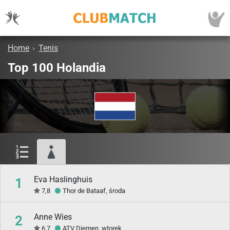
Home
›
Tenis
Top 100 Holandia
Eva Haslinghuis
1
7,8
Thor de Bataaf, środa
Anne Wies
2
6,7
ATV Diemen, wtorek