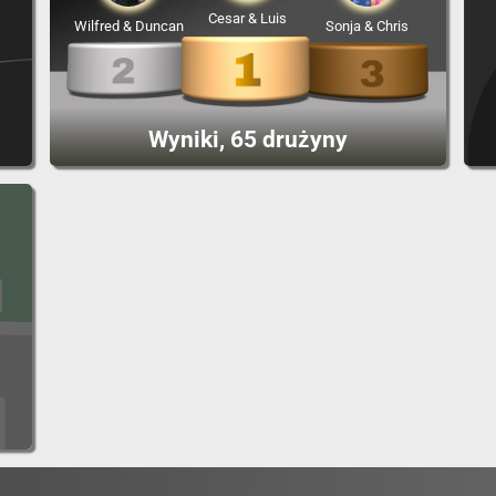
Cesar & Luis
Wilfred & Duncan
Sonja & Chris
Wyniki, 65 drużyny