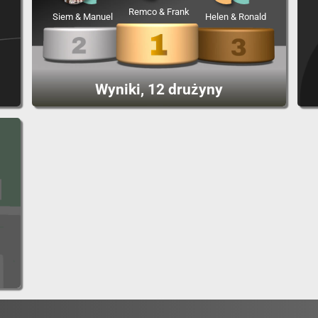
Remco & Frank
Siem & Manuel
Helen & Ronald
Wyniki, 12 drużyny