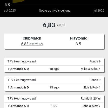
set 2025
Sobre os níveis de jogo
jul 2026
6,83
▲
0,03
ClubMatch
Playtomic
6,83 estrelas
3.5
TPV Heerhugowaard
Ronda 9
1
Armando & D
18 ago
Mike & Mike
6
TPV Heerhugowaard
Ronda 9
1
Armando & D
15 ago
Edy & Rob
4
TPV Heerhugowaard
Ronda 8, 20 jul
1
Armando & D
18-9
Rene & Max
7