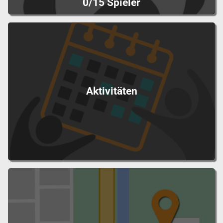
0/15 Spieler
Aktivitäten