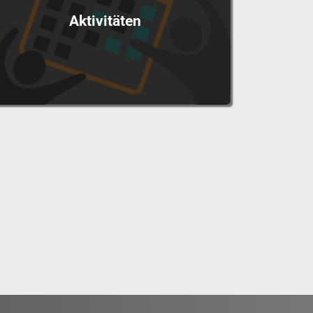
Aktivitäten