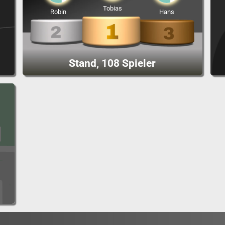
Tobias
Robin
Hans
Stand, 108 Spieler