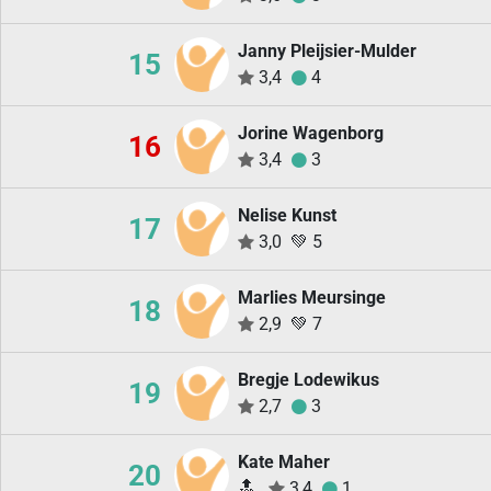
Janny Pleijsier-Mulder
15
3,4
4
Jorine Wagenborg
16
3,4
3
Nelise Kunst
17
3,0
💚
5
Marlies Meursinge
18
2,9
💚
7
Bregje Lodewikus
19
2,7
3
Kate Maher
20
🔝
3,4
1