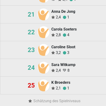
Anna De Jong
21
2,4
1
Carola Soeters
22
2,8
4
Caroline Sloot
23
3,2
3
Sara Witkamp
24
2,4
💚
8
K Broeders
25
2,1
1
Schätzung des Spielniveaus