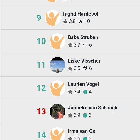
Ingrid Hardebol
9
3,8
🔥
10
Babs Struben
10
3,7
💚
6
Liske Visscher
11
3,5
💚
6
Laurien Vogel
12
3,4
4
Janneke van Schaaijk
13
3,9
3
Irma van Os
14
3,6
3