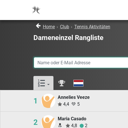
Home
›
Club
›
Tennis Aktivitäten
Dameneinzel Rangliste
Annelies Veeze
1
4,4
💚
5
Maria Casado
2
🔝
4,8
2