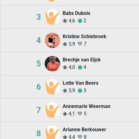
Babs Dubois
3
4,6
2
Kristine Schiebroek
4
3,9
💚
7
Brechje van Eijck
5
4,0
4
Lotte Van Beers
6
3,9
3
Annemarie Weerman
7
4,1
💚
5
Arianne Berkouwer
8
4,4
💚
8