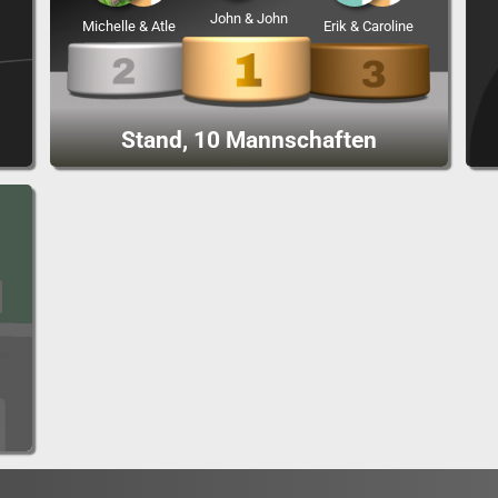
John & John
Michelle & Atle
Erik & Caroline
Stand, 10 Mannschaften