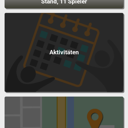
Stand, 11 Spieler
Aktivitäten