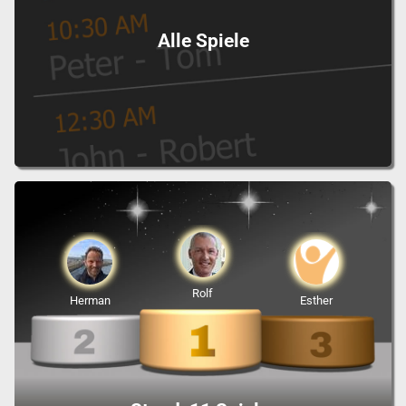
Alle Spiele
Rolf
Herman
Esther