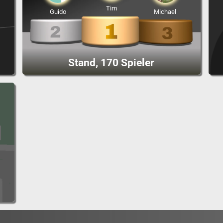
Tim
Guido
Michael
Stand, 170 Spieler