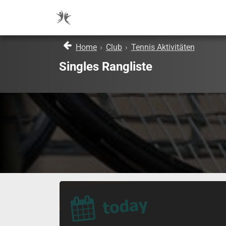
Home
›
Club
›
Tennis Aktivitäten
Singles Rangliste