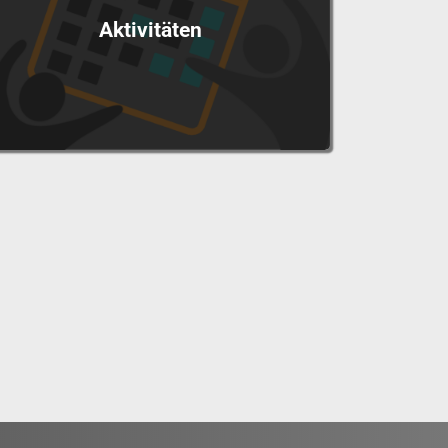
Aktivitäten