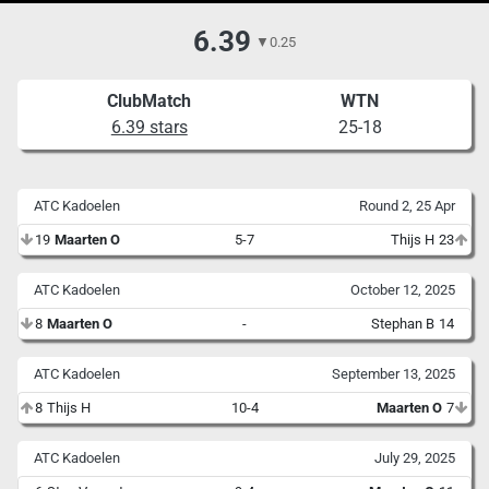
6.39
▼
0.25
ClubMatch
WTN
6.39 stars
25-18
ATC Kadoelen
Round 2, 25 Apr
19
Maarten O
5-7
Thijs H
23
ATC Kadoelen
October 12, 2025
8
Maarten O
-
Stephan B
14
ATC Kadoelen
September 13, 2025
8
Thijs H
10-4
Maarten O
7
ATC Kadoelen
July 29, 2025