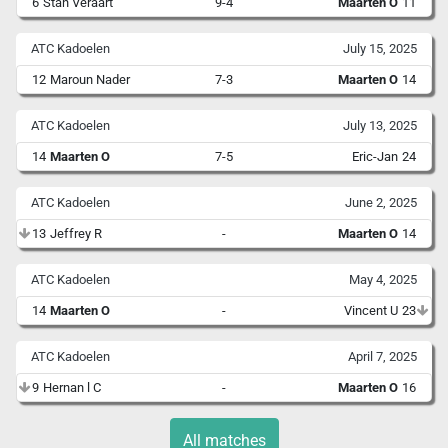
6
Stan Veraart
9-4
Maarten O
11
ATC Kadoelen
July 15, 2025
12
Maroun Nader
7-3
Maarten O
14
ATC Kadoelen
July 13, 2025
14
Maarten O
7-5
Eric-Jan
24
ATC Kadoelen
June 2, 2025
13
Jeffrey R
-
Maarten O
14
ATC Kadoelen
May 4, 2025
14
Maarten O
-
Vincent U
23
ATC Kadoelen
April 7, 2025
9
Hernan l C
-
Maarten O
16
All matches