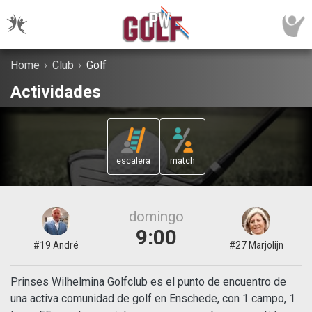
Home
›
Club
›
Golf
Actividades
escalera
match
domingo
9:00
#19 André
#27 Marjolijn
Prinses Wilhelmina Golfclub es el punto de encuentro de
una activa comunidad de golf en Enschede, con 1 campo, 1