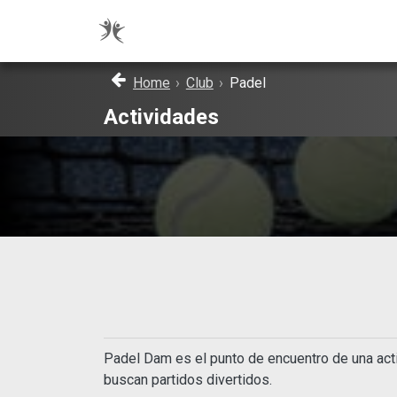
Home
›
Club
›
Padel
Actividades
#2 Wouter & Rick
Padel Dam es el punto de encuentro de una ac
buscan partidos divertidos.