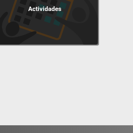
Actividades