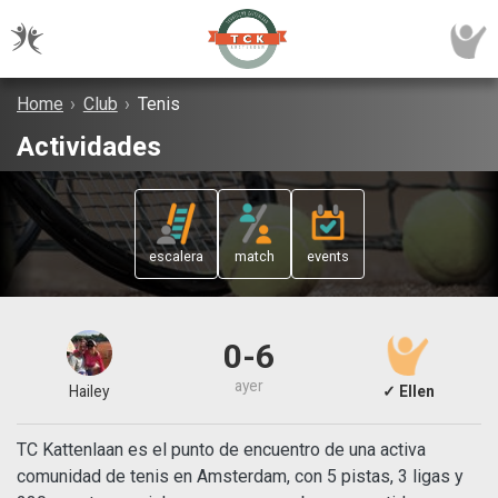
Home
›
Club
›
Tenis
Actividades
escalera
match
events
0-6
ayer
Hailey
✓ Ellen
TC Kattenlaan es el punto de encuentro de una activa
comunidad de tenis en Amsterdam, con 5 pistas, 3 ligas y