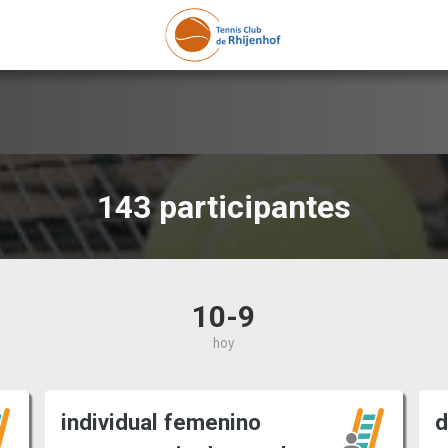
143 participantes
10-9
hoy
individual femenino
d