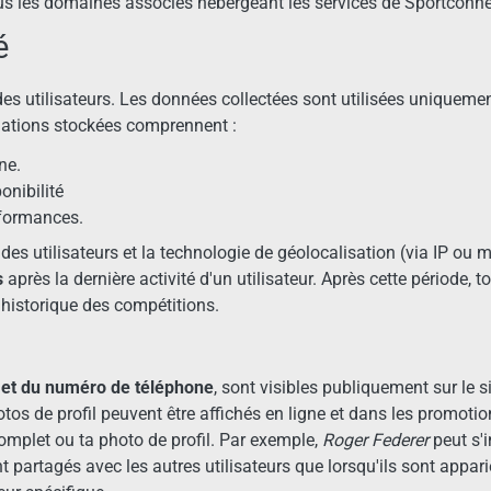
us les domaines associés hébergeant les services de Sportconn
é
s utilisateurs. Les données collectées sont utilisées uniquement
mations stockées comprennent :
ne.
onibilité
rformances.
n des utilisateurs et la technologie de géolocalisation (via IP o
s
après la dernière activité d'un utilisateur. Après cette période,
l'historique des compétitions.
il et du numéro de téléphone
, sont visibles publiquement sur le si
tos de profil peuvent être affichés en ligne et dans les promotio
omplet ou ta photo de profil. Par exemple,
Roger Federer
peut s'i
 partagés avec les autres utilisateurs que lorsqu'ils sont appa