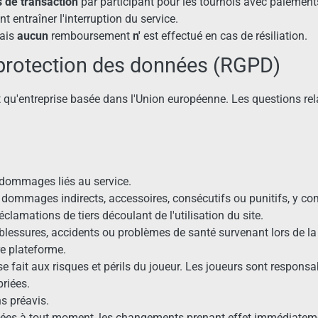
s de transaction
par participant pour les tournois avec paiements
 entraîner l'interruption du service.
mais
aucun
remboursement
n'
est effectué en cas de résiliation.
 protection des données (RGPD)
 qu'entreprise basée dans l'Union européenne. Les questions rel
dommages liés au service.
dommages indirects, accessoires, consécutifs ou punitifs, y compri
éclamations de tiers découlant de l'utilisation du site.
blessures, accidents ou problèmes de santé survenant lors de la
re plateforme.
e fait aux risques et périls du joueur. Les joueurs sont responsa
priées.
s préavis.
iées à tout moment, les changements prenant effet immédiatemen