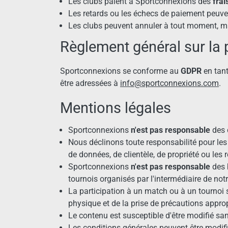
Les clubs paient à Sportconnexions des
frai
Les retards ou les échecs de paiement peuvent
Les clubs peuvent annuler à tout moment, 
Règlement général sur la
Sportconnexions se conforme au
GDPR
en tant
être adressées à
info@sportconnexions.com
.
Mentions légales
Sportconnexions
n'est pas responsable
des 
Nous déclinons toute responsabilité pour les 
de données, de clientèle, de propriété ou les r
Sportconnexions
n'est pas responsable
des 
tournois organisés par l'intermédiaire de not
La participation à un match ou à un tournoi s
physique et de la prise de précautions appro
Le contenu est susceptible d'être modifié san
Les conditions générales peuvent être modif