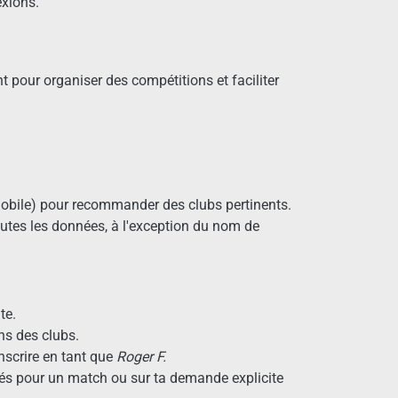
exions.
 pour organiser des compétitions et faciliter
u mobile) pour recommander des clubs pertinents.
 toutes les données, à l'exception du nom de
te.
ns des clubs.
nscrire en tant que
Roger F.
riés pour un match ou sur ta demande explicite