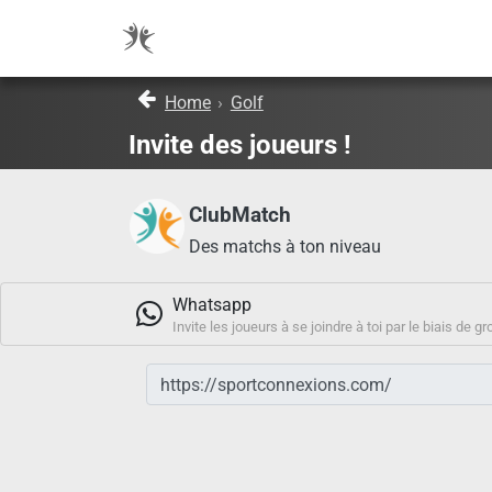
Home
›
Golf
Invite des joueurs !
ClubMatch
Des matchs à ton niveau
Whatsapp
Invite les joueurs à se joindre à toi par le biais 