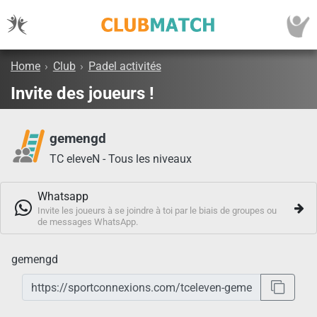
Home
›
Club
›
Padel activités
Invite des joueurs !
gemengd
TC eleveN - Tous les niveaux
Whatsapp
Invite les joueurs à se joindre à toi par le biais de groupes ou
de messages WhatsApp.
gemengd